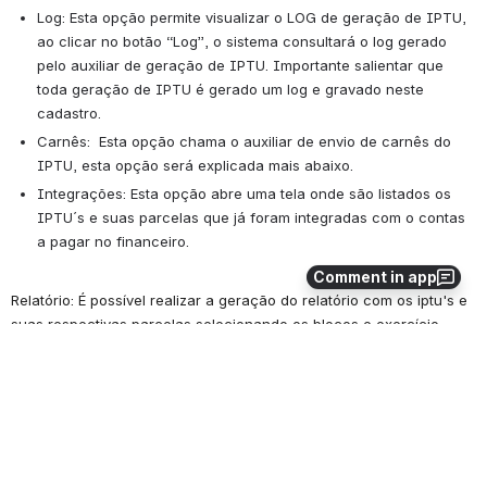
Log:
 Esta opção permite visualizar o LOG de geração de IPTU, 
ao clicar no botão “Log”, o sistema consultará o log gerado 
pelo auxiliar de geração de IPTU. Importante salientar que 
toda geração de IPTU é gerado um log e gravado neste 
cadastro.
Carnês: 
 Esta opção chama o auxiliar de envio de carnês do 
IPTU, esta opção será explicada mais abaixo.
Integrações:
 Esta opção abre uma tela onde são listados os 
IPTU´s e suas parcelas que já foram integradas com o contas 
a pagar no financeiro.
Comment in app
Relatório:
 É possível realizar a geração do relatório com os iptu's e 
suas respectivas parcelas selecionando os blocos e exercício 
desejado das filiais ativas.